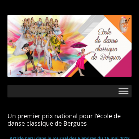
Ecole de danse
classique de
Bergues
Aller
au
contenu
Un premier prix national pour l’école de
danse classique de Bergues
Article paru dans le Journal des Flandres du 16 mai 2018