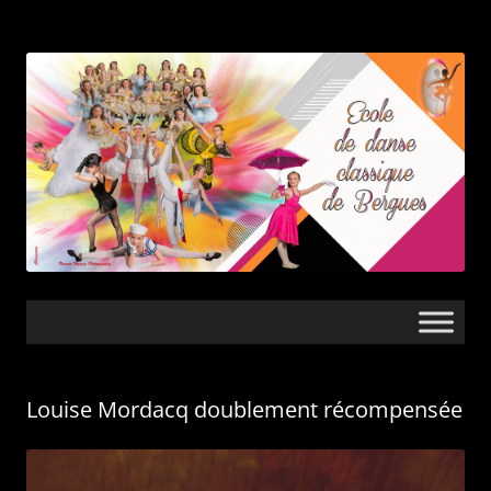
Ecole de danse
classique de
Bergues
Aller
au
contenu
Louise Mordacq doublement récompensée