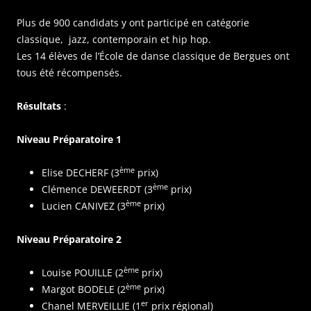
Plus de 900 candidats y ont participé en catégorie
classique, jazz, contemporain et hip hop.
Les 14 élèves de l’École de danse classique de Bergues ont
tous été récompensés.
Résultats
:
Niveau Préparatoire 1
ème
Elise DECHERF (3
prix)
ème
Clémence DEWEERDT (3
prix)
ème
Lucien CANIVEZ (3
prix)
Niveau Préparatoire 2
ème
Louise POUILLE (2
prix)
ème
Margot BODELE (2
prix)
er
Chanel MERVEILLIE (1
prix régional)