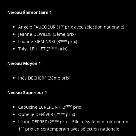
Niveau Élémentaire 1
er
Angèle FAUCOEUR (1
prix avec sélection nationale)
Jeanne DEWILDE (3ème prix)
ème
Louane SIEMINSKI (3
prix)
ème
Talys LEULIET (2
prix)
Niveau Moyen 1
Inès DECHERF (3ème prix)
Niveau Supérieur 1
ème
Capucine ECREPONT (3
prix)
ème
Ophélie DEFÉVER (2
prix)
ème
Léane DEPRET (2
prix – Elle a également obtenu un
er
1
prix en contemporain avec sélection nationale