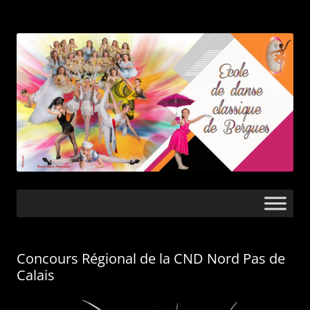
Ecole de danse
classique de
Bergues
Aller
au
contenu
Concours Régional de la CND Nord Pas de
Calais