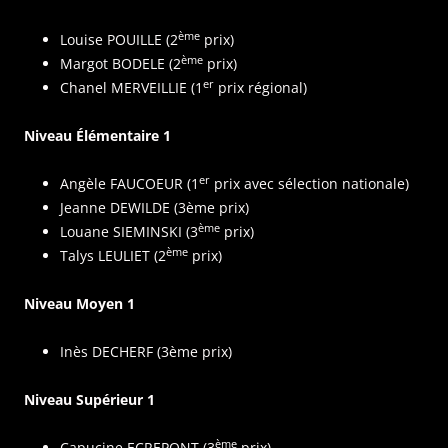
ème
Louise POUILLE (2
prix)
ème
Margot BODELE (2
prix)
er
Chanel MERVEILLIE (1
prix régional)
Niveau Élémentaire 1
er
Angèle FAUCOEUR (1
prix avec sélection nationale)
Jeanne DEWILDE (3ème prix)
ème
Louane SIEMINSKI (3
prix)
ème
Talys LEULIET (2
prix)
Niveau Moyen 1
Inès DECHERF (3ème prix)
Niveau Supérieur 1
ème
Capucine ECREPONT (3
prix)