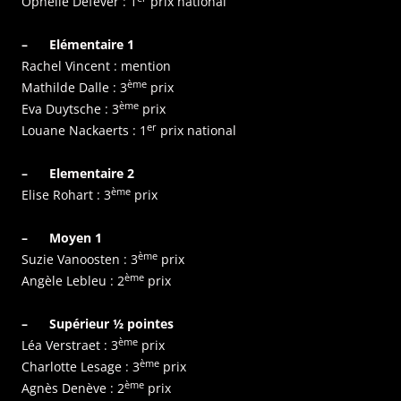
Ophélie Defever : 1
prix national
– Elémentaire 1
Rachel Vincent : mention
ème
Mathilde Dalle : 3
prix
ème
Eva Duytsche : 3
prix
er
Louane Nackaerts : 1
prix national
– Elementaire 2
ème
Elise Rohart : 3
prix
– Moyen 1
ème
Suzie Vanoosten : 3
prix
ème
Angèle Lebleu : 2
prix
– Supérieur ½ pointes
ème
Léa Verstraet : 3
prix
ème
Charlotte Lesage : 3
prix
ème
Agnès Denève : 2
prix