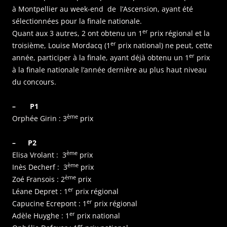
à Montpellier au week-end de l’Ascension, ayant été
sélectionnées pour la finale nationale.
er
Quant aux 3 autres, 2 ont obtenu un 1
prix régional et la
er
troisième, Louise Mordacq (1
prix national) ne peut, cette
er
année, participer à la finale, ayant déjà obtenu un 1
prix
à la finale nationale l’année dernière au plus haut niveau
du concours.
– P1
ème
Orphée Girin : 3
prix
– P2
ème
Elisa Vrolant : 3
prix
ème
Inès Decherf : 3
prix
ème
Zoé Fransois : 2
prix
er
Léane Depret : 1
prix régional
er
Capucine Ecrepont : 1
prix régional
er
Adèle Huyghe : 1
prix national
er