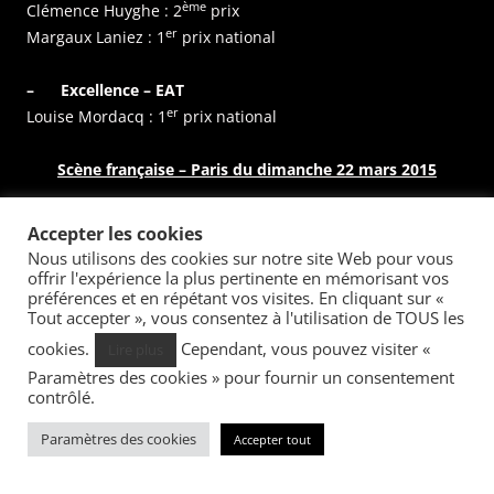
ème
Clémence Huyghe : 2
prix
er
Margaux Laniez : 1
prix national
– Excellence – EAT
er
Louise Mordacq : 1
prix national
Scène française – Paris du dimanche 22 mars 2015
– Excellence
Accepter les cookies
ème
Louise Mordacq : 2
prix
Nous utilisons des cookies sur notre site Web pour vous
offrir l'expérience la plus pertinente en mémorisant vos
préférences et en répétant vos visites. En cliquant sur «
Tout accepter », vous consentez à l'utilisation de TOUS les
cookies.
Cependant, vous pouvez visiter «
Lire plus
Paramètres des cookies » pour fournir un consentement
contrôlé.
Paramètres des cookies
Accepter tout
mentions légales |
Clauvcrea 2014